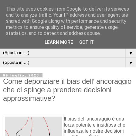
This site uses cookies from Google to deliver its services
and to analyze traffic. Your IP address and user-agent are
shared with Google along with performance and security
metrics to ensure quality of service, generate usage
statistics, and to detect and address abuse.
LEARN MORE
GOT IT
▼
▼
09 luglio, 2023
Come deponziare il bias dell’ ancoraggio
che ci spinge a prendere decisioni
approssimative?
Il bias dell'ancoraggio è una
forza potente e insidiosa che
influenza le nostre decisioni